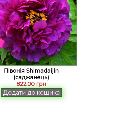
Півонія Shimadaijin
(саджанець)
822.00 грн
Додати до кошика