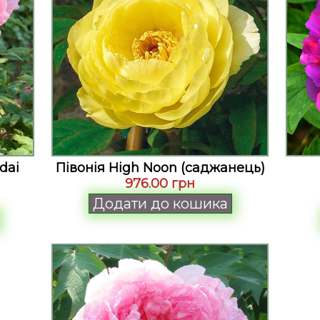
dai
Півонія High Noon (саджанець)
976.00 грн
Додати до кошика