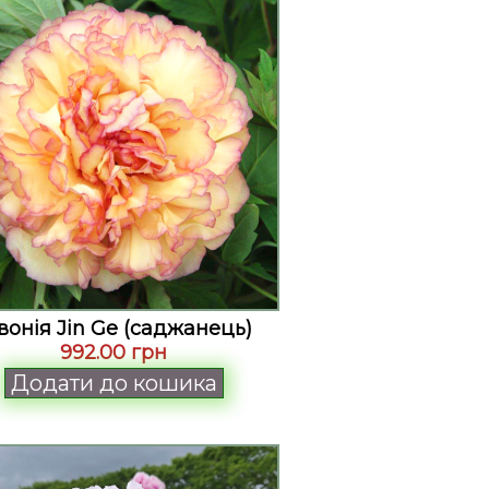
вонія Jin Ge (саджанець)
992.00 грн
Додати до кошика