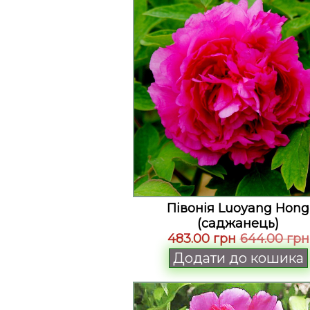
Півонія Luoyang Hong
(саджанець)
483.00 грн
644.00 грн
Додати до кошика