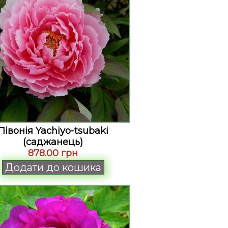
Півонія Yachiyo-tsubaki
(саджанець)
878.00 грн
Додати до кошика