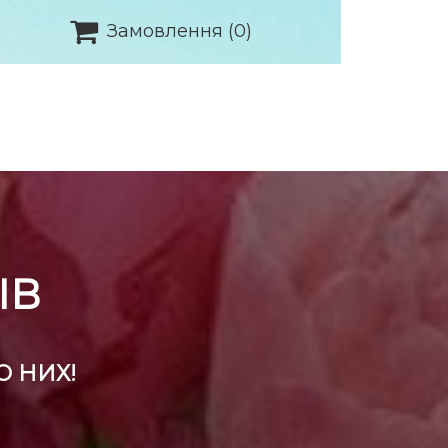

Замовлення
(0)
ІВ
О НИХ!