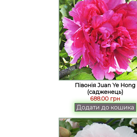
Півонія Juan Ye Hong
(садженець)
688.00 грн
Додати до кошика