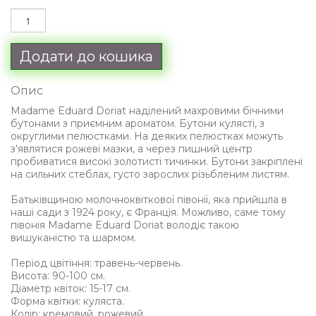
Додати до кошика
Опис
Madame Eduard Doriat наділений махровими бічними
бутонами з приємним ароматом. Бутони кулясті, з
округлими пелюстками. На деяких пелюстках можуть
з'являтися рожеві мазки, а через пишний центр
пробиватися високі золотисті тичинки. Бутони закріплені
на сильних стеблах, густо зарослих різьбленим листям.
Батьківщиною молочноквіткової півонії, яка прийшла в
наші сади з 1924 року, є Франція. Можливо, саме тому
півонія Madame Eduard Doriat володіє такою
вишуканістю та шармом.
Період цвітіння: травень-червень.
Висота: 90-100 см.
Діаметр квіток: 15-17 см.
Форма квітки: куляста.
Колір: кремовий, рожевий.