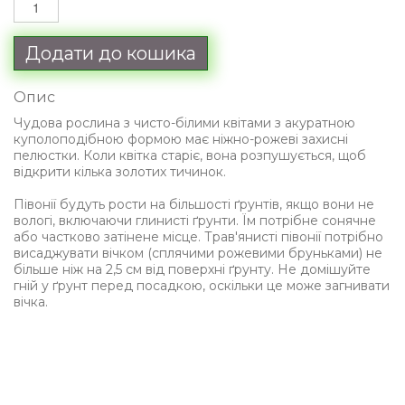
Додати до кошика
Опис
Чудова рослина з чисто-білими квітами з акуратною
куполоподібною формою має ніжно-рожеві захисні
пелюстки. Коли квітка старіє, вона розпушується, щоб
відкрити кілька золотих тичинок.
Півонії будуть рости на більшості ґрунтів, якщо вони не
вологі, включаючи глинисті ґрунти. Їм потрібне сонячне
або частково затінене місце. Трав'янисті півонії потрібно
висаджувати вічком (сплячими рожевими бруньками) не
більше ніж на 2,5 см від поверхні ґрунту. Не домішуйте
гній у ґрунт перед посадкою, оскільки це може загнивати
вічка.