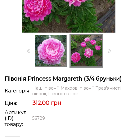
Півонія Princess Margareth (3/4 бруньки)
Наші півонії, Махрові півонії, Трав'янисті
Категорія:
півонії, Півонії на зріз
312.00 грн
Ціна:
Артикул
(ID)
56729
товару: