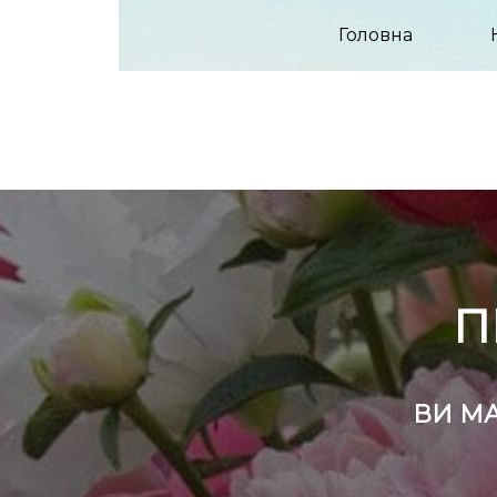
Головна
П
ВИ МА