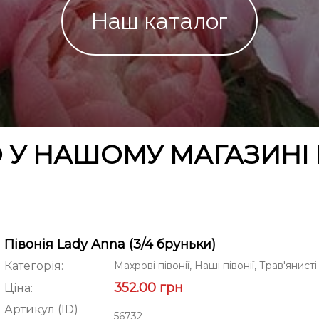
Наш каталог
 У НАШОМУ МАГАЗИНІ 
Півонія Lady Anna (3/4 бруньки)
Категорія:
Махрові півонії, Наші півонії, Трав'янисті 
352.00 грн
Ціна:
Артикул (ID)
56732