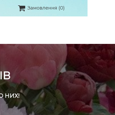

Замовлення
(0)
ІВ
О НИХ!