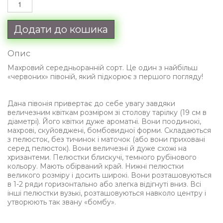
Додати до кошика
Опис
Махровий середньоранній сорт. Це один з найбільш
«червоних» півоній, який підкорює з першого погляду!
Дана півонія привертає до себе увагу завдяки
величезним квіткам розміром зі столову тарілку (19 см в
діаметрі). Його квітки дуже ароматні. Вони поодинокі,
махрові, скуйовджені, бомбовидної форми. Складаються
з пелюсток, без тичинок і маточок (або вони приховані
серед пелюсток). Вони величезні й дуже схожі на
хризантеми. Пелюстки блискучі, темного рубінового
кольору. Мають обірваний край. Нижні пелюстки
великого розміру і досить широкі. Вони розташовуються
в 1-2 ряди горизонтально або злегка відігнуті вниз. Всі
інші пелюстки вузькі, розташовуються навколо центру і
утворюють так звану «бомбу».